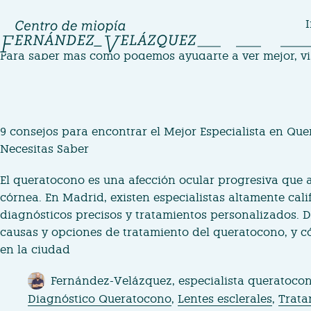
Saltar
I
al
contenido
Para saber más cómo podemos ayudarte a ver mejor, v
9 consejos para encontrar el Mejor Especialista en Qu
Necesitas Saber
El queratocono es una afección ocular progresiva que a
córnea. En Madrid, existen especialistas altamente calif
diagnósticos precisos y tratamientos personalizados. 
causas y opciones de tratamiento del queratocono, y c
en la ciudad
Fernández-Velázquez, especialista queratoco
Diagnóstico Queratocono
,
Lentes esclerales
,
Trata