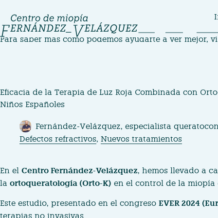
Saltar
I
al
contenido
Para saber más cómo podemos ayudarte a ver mejor, v
Eficacia de la Terapia de Luz Roja Combinada con Orto-
Niños Españoles
Fernández-Velázquez, especialista queratoco
Defectos refractivos
,
Nuevos tratamientos
En el
Centro Fernández-Velázquez
, hemos llevado a c
la
ortoqueratología (Orto-K)
en el control de la miopía
Este estudio, presentado en el congreso
EVER 2024
(Eur
terapias no invasivas.